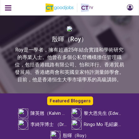
殷暉（Roy）
Roy是一學者，擁有超過25年結合實踐和學術研究
的專業人士。他曾在多個公私營機構擔任管理職
位，包括香港鐵路有限公司、怡和洋行、香港貿易
發展局、香港總商會和英國皇家特許測量師學會。
目前，他是香港恒生大學市場學系的高級講師。
Featured Bloggers
陳英翹（Kalvin Chan）
黎大恩先生 (Edward Lai)
李綺萍博士 （Dr Alison Lee）
Ringo Mo 毛紹豪先生
殷暉（Roy）