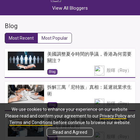
View All Bloggers
Blog
Most Recent
Most Popular
美國調整夏令時間的爭議，香港為何需要
關注？
殷暉（Roy）
Blog
拆解三萬「尼特族」真相：延遲就業求生
術
殷暉（Roy）
Blog
We use cookies to enhance your experience on our website.
Please read and confirm your agreement to our
Privacy Policy
and
香港畢業生就業 職位空缺暴跌55% AI重
Terms and Conditions
before continue to browse our website.
塑職場遊戲規則
Read and Agreed
殷暉（Roy）
Blog