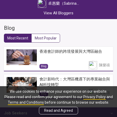
卓惠蘭（Sabrina Cheuk）
View All Bloggers
Blog
Most Recent
Most Popular
香港會計師的跨境發展與大灣區融合
陳樂禧
Blog
會計新時代：大灣區機遇下的專業融合與
AI科技轉型
We use cookies to enhance your experience on our website.
陳樂禧
Blog
Please read and confirm your agreement to our
Privacy Policy
and
Terms and Conditions
before continue to browse our website.
Read and Agreed
Job Seekers