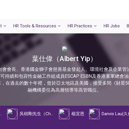
t
HR Tools & Resources
HR Practices
HR Jobs
B
葉仕偉（Albert Yip）
創會會長、香港國金獅子會慈善基金發起人、環境社會及企業管
可持續和包容性金融工作組成員ESCAP ESBN及香港童軍總會
，在過去的數十年裡，曾於亞太地區及美國，接受多間《財星5
融機構委任為高層領導等高管職位。
士（Dr. Pinky Tso）
吳樹剛先生（Chris Ng）
楊宜恩
Danvis Lau(