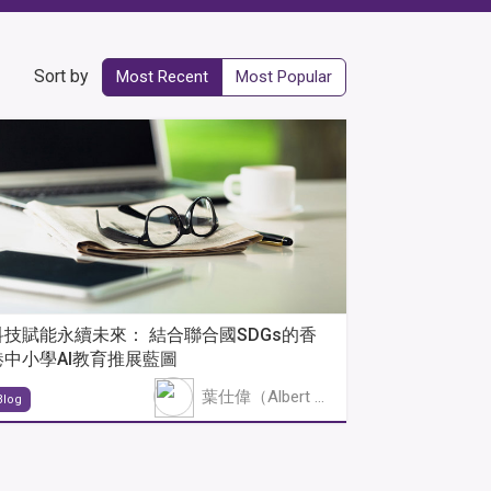
Sort by
Most Recent
Most Popular
科技賦能永續未來： 結合聯合國SDGs的香
港中小學AI教育推展藍圖
葉仕偉（Albert Yip）
Blog