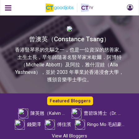
曾澳英（Constance Tsang）
香港豎琴界的先驅之一，也是一位資深的慈善家。
土生土長，早年師隨著名豎琴家米歇爾．阿博特
（Michelle Abbott）及阿拉．雅什涅娃（Alla
Yashneva），並於 2003 年畢業於香港浸會大學，
獲頒音樂學士學位。
Featured Bloggers
陳英翹（Kalvin Chan）
曹碧珠博士（Dr. Pinky Tso）
錢榮澤
傅佳濱
Ringo Mo 毛紹豪先生
View All Bloggers