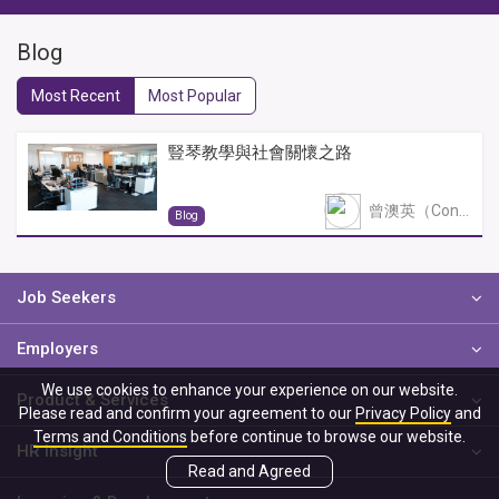
Blog
Most Recent
Most Popular
豎琴教學與社會關懷之路
曾澳英（Constance Tsang）
Blog
Job Seekers
Employers
We use cookies to enhance your experience on our website.
Product & Services
Please read and confirm your agreement to our
Privacy Policy
and
Terms and Conditions
before continue to browse our website.
HR Insight
Read and Agreed