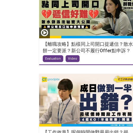
【離職攻略】點樣同上司開口提遞信？散水
餅一定要派？新公司不履行Offer點申訴？
Evaluation
Video
【工作效率】呢個時間做野最易出錯？揭