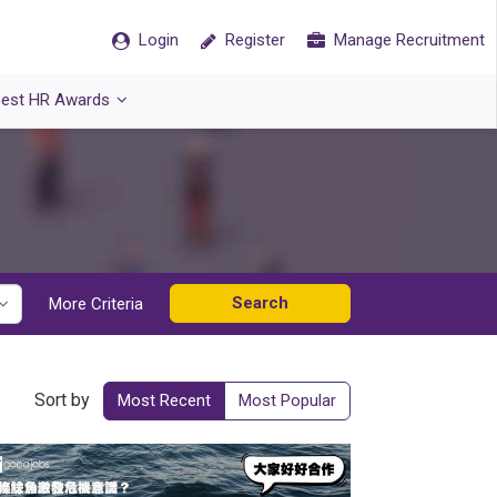
Login
Register
Manage Recruitment
est HR Awards
Search
More Criteria
Sort by
Most Recent
Most Popular