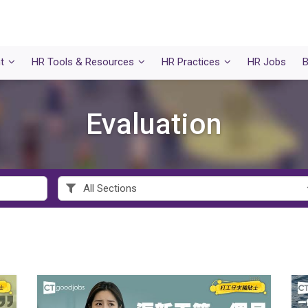
t
HR Tools & Resources
HR Practices
HR Jobs
B
Evaluation