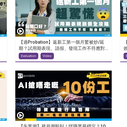
【過Probation】返新工第一個月驚被炒/延
期？試用期表現、請假、發現工作不符應對...
效
Evaluation
Video
【失業潮】裁員潮殺到！咩職業最穩定？10