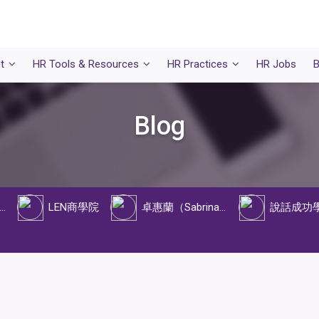
t
HR Tools & Resources
HR Practices
HR Jobs
B
Blog
浩麟 (Ronald Tang)
LEN商學院
卓惠蘭（Sabrina Cheuk）
說話成功