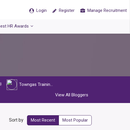
Login
Register
Manage Recruitment
est HR Awards
學
Towngas Training Institute 中華煤氣培訓學院
View All Bloggers
Sort by
Most Recent
Most Popular