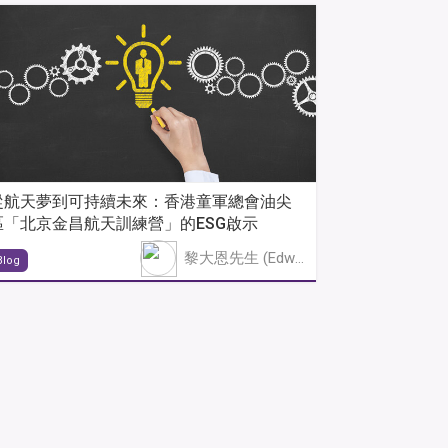
從航天夢到可持續未來：香港童軍總會油尖
區「北京金昌航天訓練營」的ESG啟示
黎大恩先生 (Edward Lai)
Blog