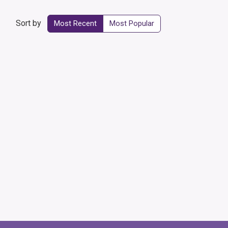
Sort by
Most Recent
Most Popular