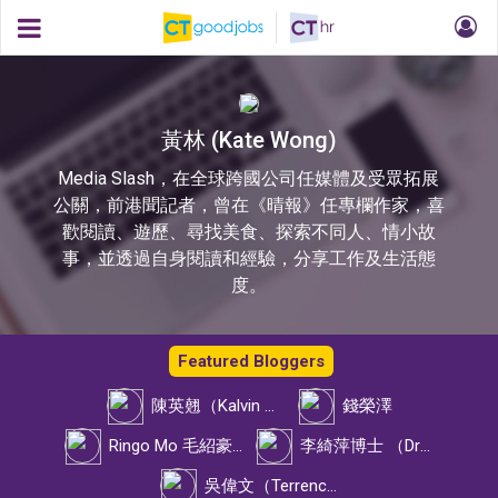
黃林 (Kate Wong)
Media Slash，在全球跨國公司任媒體及受眾拓展
公關，前港聞記者，曾在《晴報》任專欄作家，喜
歡閱讀、遊歷、尋找美食、探索不同人、情小故
事，並透過自身閱讀和經驗，分享工作及生活態
度。
Featured Bloggers
陳英翹（Kalvin Chan）
錢榮澤
Ringo Mo 毛紹豪先生
李綺萍博士 （Dr Alison Lee）
吳偉文（Terrence）