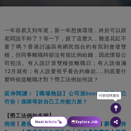
一年容易又到年尾，新一年想換環境，終於可以跟
老闆說不幹了？等一下，捱了這麼久，難道花紅不
要了嗎？香港討論區有網民指合約有寫到會發雙
糧，但同事離職時卻沒有按比例給錢，因此懷疑公
司犯法。有人說計算雙糧按離職日；有人說做滿
12月就有；有人說要視乎看合約條款……到底要什
麼時候提離職才對？勞工法例如何說？
延伸閱讀︰【職場熱話】公司派bonus 但得自己
刊登招聘廣告
冇份！係咪等於自己工作能力差？
【勞工法例知多啲】
Next Article
Explore Job
病假
丨
產假
丨
出少人工
丨
上司拒絕辭職
丨
辭職後拎