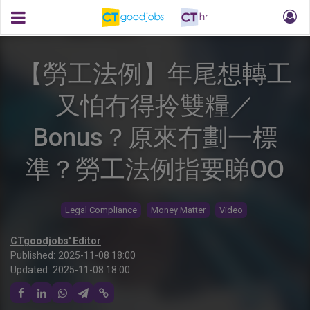
【勞工法例】年尾想轉工
又怕冇得拎雙糧／
Bonus？原來冇劃一標
準？勞工法例指要睇OO
Legal Compliance
Money Matter
Video
CTgoodjobs' Editor
Published:
2025-11-08 18:00
Updated:
2025-11-08 18:00