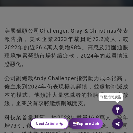
美國獵頭公司Challenger, Gray & Christmas發表
報告指，美國企業2023年裁員近72.2萬人，較
2022年的近36.4萬人急增98%。高息及頑固通脹
環境拖累勞動市場持續疲軟，2024年的裁員情況
恐惡化。
公司副總裁Andy Challenger指勞動力成本很高，
僱主來到2024年仍表現極其謹慎，並處於削減成
本的模式。他預計大量求職者的招聘過程或會放
刊登招聘廣告
緩，企業於首季將繼續削減開支。
科技業首當其衝，於2023年裁員16.8萬人，按年
Next Article
Explore Job
增73%，創該行業年度裁員人數次高紀錄。該公司