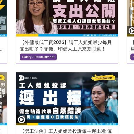
【外傭最低工資2026】請工人姐姐最少每月
.
支出咁多？菲傭、印傭人工原來差咁遠！
Salary / Recruitment
兼
【勞工法例】工人姐姐常投訴僱主遲出糧 僱