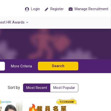
Login
Register
Manage Recruitment
est HR Awards
Search
More Criteria
Sort by
Most Recent
Most Popular