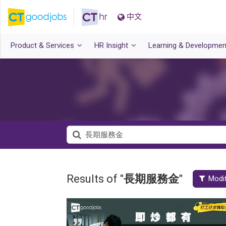
中文
Product & Services
HR Insight
Learning & Developmen
Results of "
長期服務金
"
Modif