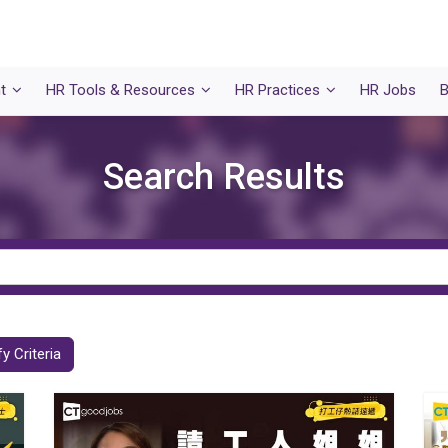
t
HR Tools & Resources
HR Practices
HR Jobs
B
Search Results
y Criteria