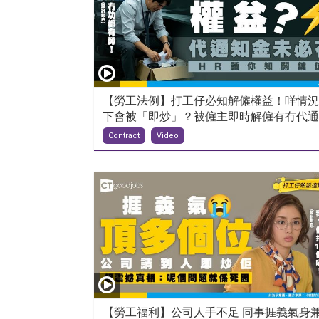
【勞工法例】打工仔必知解僱權益！咩情況
下會被「即炒」？被僱主即時解僱有冇代通..
Contract
Video
【勞工福利】公司人手不足 同事捱義氣身