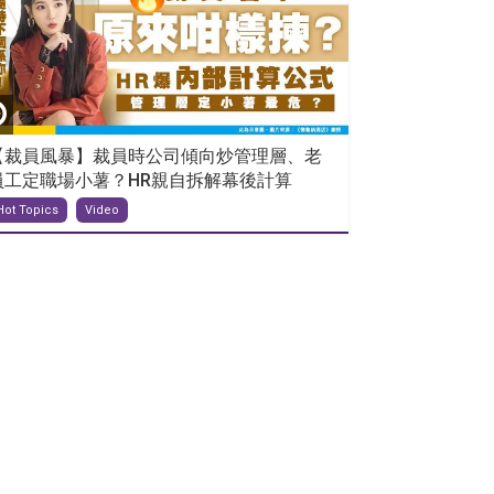
【裁員風暴】裁員時公司傾向炒管理層、老
員工定職場小薯？HR親自拆解幕後計算
Hot Topics
Video