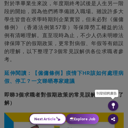
對於準畢業生來說，年度期終考試後是人生另一階
段的開始，因為他們將準備踏入職場。雖說許多大
學生皆曾在求學時期到企業實習，但未必對《僱傭
條例》（香港法例第57章）等保障勞工權益的法
例有清晰理解。直至現時為止，不少人仍未明瞭法
律保障下的假期政策，更常對病假、年假等有錯誤
的理解，以下整理了3個常見誤解供各位求職者參
考。
延伸閱讀：【僱傭條例】疫情下HR該如何處理病
假、停工？一文睇晒專家建議
刊登招聘廣告
即睇3個求職者對假期政策的常見誤解：（按圖了
解）
Next Article
Explore Job