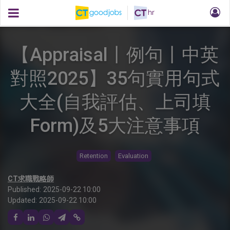
【Appraisal丨例句丨中英
對照2025】35句實用句式
大全(自我評估、上司填
Form)及5大注意事項
Retention
Evaluation
CT求職戰略師
Published:
2025-09-22 10:00
Updated:
2025-09-22 10:00