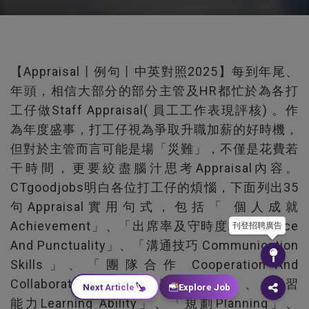
【Appraisal丨例句丨中英對照2025】每到年尾、
年頭，相信大部分的部分主管及HR都忙於為各打
工仔做Staff Appraisal( 員工工作表現評核) 。作
為年度盛事，打工仔視為爭取升職加薪的好時機，
但對於主管而言可能是場「災難」，不僅是花費若
干時間，更要絞盡腦汁思考Appraisal內容。
CTgoodjobs明白各位打工仔的煩惱，下面列出35
句Appraisal實用句式，包括「 個人成就
Achievement」、「出席率及守時度Attendance
刊登招聘廣告
And Punctuality」、「溝通技巧 Communication
Skills」、「團隊合作 Cooperation And
Collaboration」、「創意度Creativity」、「學習
Next Article
Explore Job
能力Learning Ability」、「規劃Planning」、