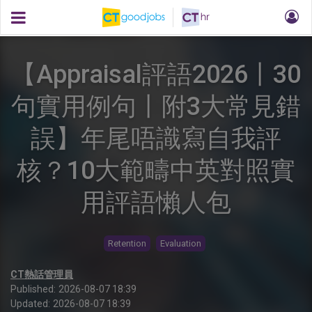
【Appraisal評語2026丨30
句實用例句丨附3大常見錯
誤】年尾唔識寫自我評
核？10大範疇中英對照實
用評語懶人包
Retention
Evaluation
CT熱話管理員
Published:
2026-08-07 18:39
Updated:
2026-08-07 18:39