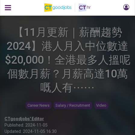
【11月更新｜薪酬趨勢
2024】港人月入中位數達
$20,000！全港最多人搵呢
個數月薪？月薪高達10萬
嘅人有⋯⋯
Career News
Salary / Recruitment
Video
CTgoodjobs' Editor
Published:
2024-11-05
Updated:
2024-11-05 16:30