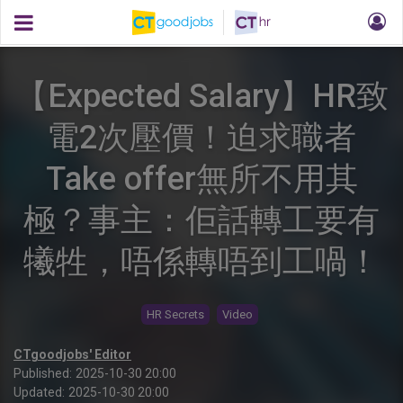
【Expected Salary】HR致
電2次壓價！迫求職者
Take offer無所不用其
極？事主：佢話轉工要有
犧牲，唔係轉唔到工喎！
HR Secrets
Video
CTgoodjobs' Editor
Published:
2025-10-30 20:00
Updated:
2025-10-30 20:00