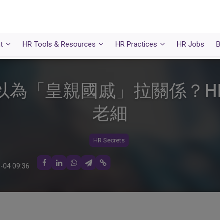
t
HR Tools & Resources
HR Practices
HR Jobs
B
以為「皇親國戚」拉關係？H
老細
HR Secrets
-04 09:36