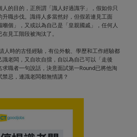
個人的目的，正所謂「識人好過識字」，假如你只
的升職步伐。識得人多當然好，但假若連見工面
識嗰個」，又或以為自己是「皇親國戚」，任何人
已在見工階段被淘汰了。
在請人時的古怪經驗，有位外貌、學歷和工作經驗都
己識老闆，又自吹自擂，自以為自己可以「走後
求職者一句說話，決意面試第一Round已將他淘
試禁忌，連識老闆都無情講？