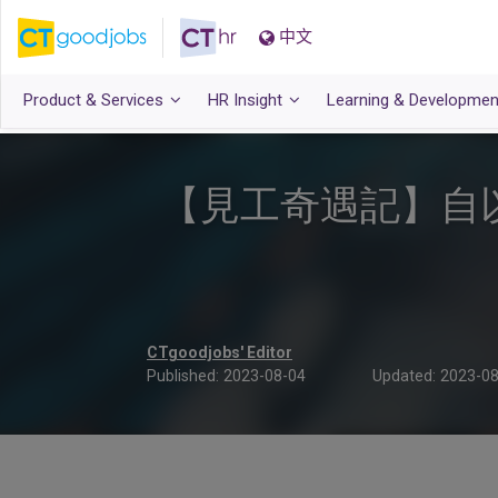
中文
Product & Services
HR Insight
Learning & Developmen
【見工奇遇記】自
CTgoodjobs' Editor
Published:
2023-08-04
Updated:
2023-08