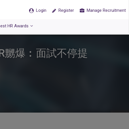
Login
Register
Manage Recruitment
est HR Awards
R嬲爆︰面試不停提