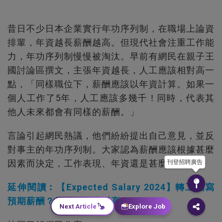
昔日不少日本企業實行年功序列制，在職場上論資
排輩，年資越長薪酬越高。但現代社會注重工作能
力，年功序列制慢慢被淘汰。早前有網民在親子王
國討論區撰文，主張年資越長，人工應該相對高一
點，「同樣職位下，薪酬應該以年資計算。如果一
個人工作了5年，人工應該多幾千！同時，代表其
他人未來都會有同樣的薪酬。」
言論引起網民熱議，他們紛紛提出自己意見，並反
對事主的年功序列制。大家認為薪酬應該根據甚麼
因素而決定，工作表現、年資還是甚麼？
刊登招聘廣告
延伸閱讀︰【Expected Salary 2024】轉工點寫
預期薪酬？網民︰至少叫高20%！
Next Article
Explore Job