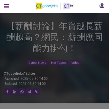
【薪酬討論】年資越長薪
酬越高？網民：薪酬應同
能力掛勾！
Career News
Hot Topics
Video
CTgoodjobs' Editor
Published:
2025-05-30 14:00
Updated:
2025-05-30 14:00