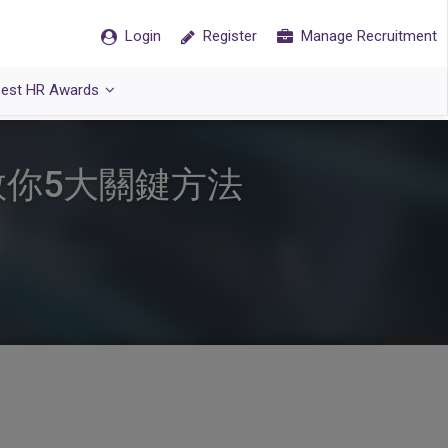
Login
Register
Manage Recruitment
est HR Awards
教你5大關鍵方法