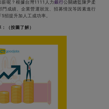
薪呢？根據台灣1111人力
銀行
公關總監陳尹柔
部門成績、企業營運狀況、招募情況等因素進行
下5招提升加人工成功率。
率：（按圖了解）