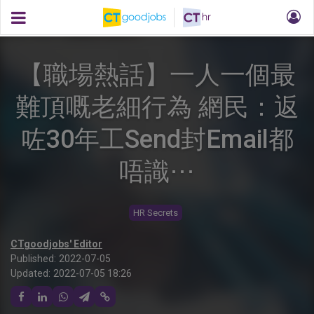
【職場熱話】一人一個最
難頂嘅老細行為 網民：返
咗30年工Send封Email都
唔識⋯
HR Secrets
CTgoodjobs' Editor
Published:
2022-07-05
Updated:
2022-07-05 18:26