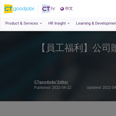
中文
Product & Services
HR Insight
Learning & Developmen
【員工福利】公司
CTgoodjobs' Editor
Published:
2022-04-22
Updated:
2022-04