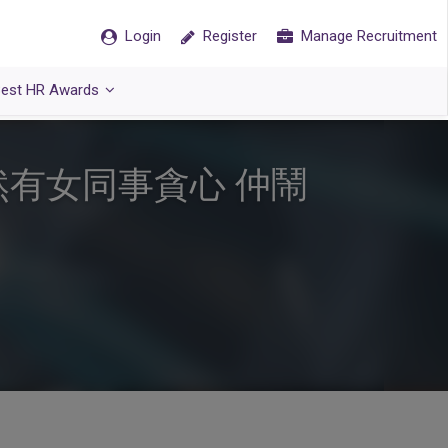
Login
Register
Manage Recruitment
est HR Awards
有女同事貪心 仲鬧