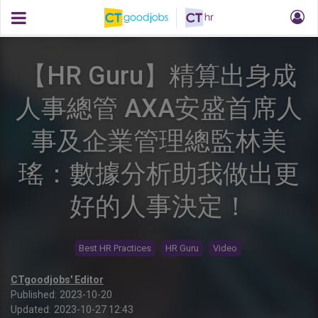
【HR Guru】精算出身成
人事總管 AXA安盛首席人
事及企業管理總監林美
瑤：數據分析助我做出更
好的人事決定！
Best HR Practices
HR Guru
Video
CTgoodjobs' Editor
Published:
2023-10-20
Updated:
2023-10-27 12:43