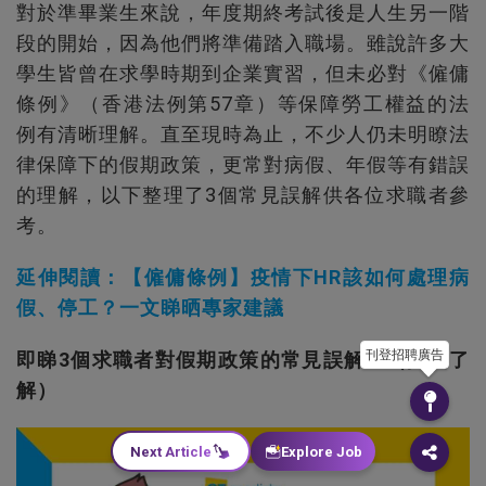
對於準畢業生來說，年度期終考試後是人生另一階
段的開始，因為他們將準備踏入職場。雖說許多大
學生皆曾在求學時期到企業實習，但未必對《僱傭
條例》（香港法例第57章）等保障勞工權益的法
例有清晰理解。直至現時為止，不少人仍未明瞭法
律保障下的假期政策，更常對病假、年假等有錯誤
的理解，以下整理了3個常見誤解供各位求職者參
考。
延伸閱讀：【僱傭條例】疫情下HR該如何處理病
假、停工？一文睇晒專家建議
刊登招聘廣告
即睇3個求職者對假期政策的常見誤解：（按圖了
解）
Next Article
Explore Job