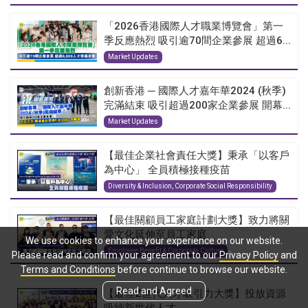
「2026香港國際人才職業博覽會」第一
季反應熱烈 吸引逾70間企業參展 超過6...
Market Updates
創新香港 ─ 國際人才嘉年華2024 (秋季)
完滿結束 吸引超過200家企業參展 開幕...
Market Updates
【最佳企業社會責任大獎】秉承「以客戶
為中心」 全員積極接種疫苗
Diversity & Inclusion, Corporate Social Responsibility
【最佳關顧員工家庭計劃大獎】致力將關
愛文化延伸至員工家庭
We use cookies to enhance your experience on our website.
Employee Benefit & Corporate Culture
Please read and confirm your agreement to our
Privacy Policy
and
Terms and Conditions
before continue to browse our website.
Read and Agreed
【最佳Z世代人才吸引力大獎】投放資源