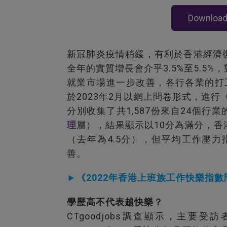
Downloa
新冠肺炎疫情稍緩，有利於香港經濟
全年的實質增長會介乎3.5%至5.5
就業市場進一步改善，各行各業的打工仔
於2023年2月以網上問卷形式，進行
分別收集了共1,587份來自24個行
理
層），結果顯示以10分為滿分，香
（去年為4.5分），但平均工作壓力指
善。
►《2022年香港上班族工作快樂指
學歷高不代表越快樂？
CTgoodjobs調查顯示，主要受訪者