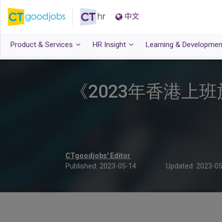
中文
Product & Services
HR Insight
Learning & Developmen
《2023年香港上
CTgoodjobs' Editor
Published:
2023-05-14
Updated:
2023-05