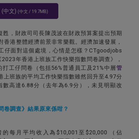
d
(中文)
(中文 / 19.7MB)
復甦，財政司司長陳茂波在財政預算案提出預期
%，對香港整體經濟前景非常樂觀。經濟加速發展，
面對這個處境，心情是怎樣？CTgoodjobs
《2023年香港上班族工作快樂指數問卷調查》，
業的打工仔問卷（包括56%普通員工及21%中層
管
港上班族的平均工作快樂指數雖然回升至4.97分
數高達6.88分（去年為6.9分），未見明顯改
數問卷調查》結果原來係咁？
的每月平均收入為$10,001至$20,000 （佔