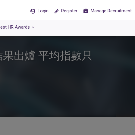
Login
Register
Manage Recruitment
est HR Awards
結果出爐 平均指數只