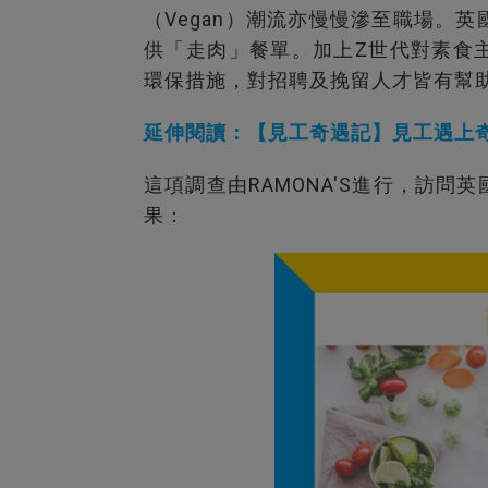
（Vegan）潮流亦慢慢滲至職場。
供「走肉」餐單。加上Z世代對素食
環保措施，對招聘及挽留人才皆有幫
延伸閱讀：【見工奇遇記】見工遇上
這項調查由RAMONA'S進行，訪
果：