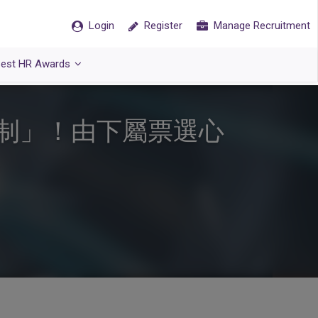
Login
Register
Manage Recruitment
est HR Awards
制」！由下屬票選心