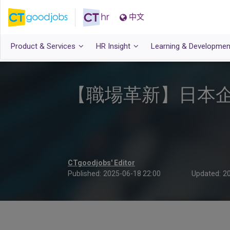
中文
Product & Services
HR Insight
Learning & Developmen
【職場革新】日本
CTgoodjobs' Editor
Published:
2025-06-18 22:00
Updated:
20