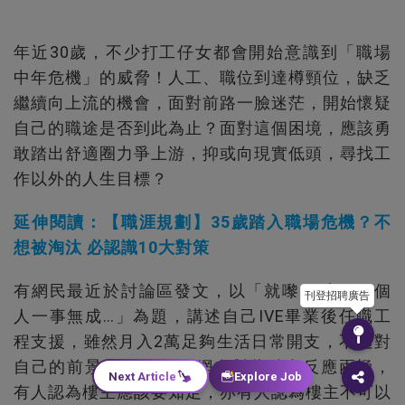
年近30歲，不少打工仔女都會開始意識到「職場
中年危機」的威脅！人工、職位到達樽頸位，缺乏
繼續向上流的機會，面對前路一臉迷茫，開始懷疑
自己的職途是否到此為止？面對這個困境，應該勇
敢踏出舒適圈力爭上游，抑或向現實低頭，尋找工
作以外的人生目標？
延伸閱讀：【職涯規劃】35歲踏入職場危機？不
想被淘汰 必認識10大對策
有網民最近於討論區發文，以「就嚟30歲，但個
刊登招聘廣告
人一事無成…」為題，講述自己IVE畢業後任職工
程支援，雖然月入2萬足夠生活日常開支，不過對
自己的前景感到悲觀。 網友對此貼文反應兩極，
Next Article
Explore Job
有人認為樓主應該要知足，亦有人認為樓主不可以