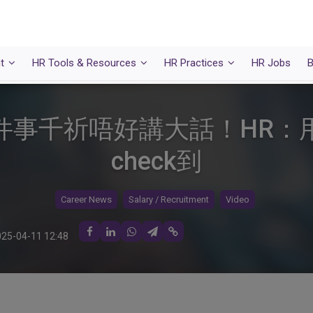
t
HR Tools & Resources
HR Practices
HR Jobs
B
千祈唔好講大話！HR：用Lin
check到
Career News
Salary / Recruitment
Video
25-04-11 12:48