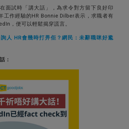
在面試時「講大話」，為求令對方留下良好印
工作經驗的HR Bonnie Dilber表示，求職者有
edIn，便可以輕鬆揭穿謊言。
詢人 HR會幾時打畀佢？網民：未辭職咪好尷
話：