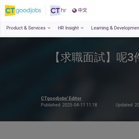
中文
Product & Services
HR Insight
Learning & Developmen
【求職面試】呢3件事
CTgoodjobs' Editor
Published:
2025-04-11 11:18
Updated:
20