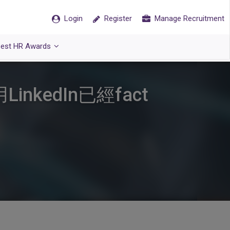
Login
Register
Manage Recruitment
est HR Awards
kedIn已經fact