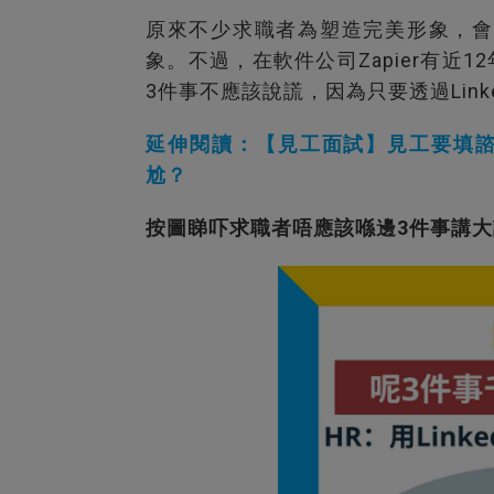
原來不少求職者為塑造完美形象，會
象。不過，在軟件公司Zapier有近12年
3件事不應該說謊，因為只要透過Link
延伸閱讀：【見工面試】見工要填諮
尬？
按圖睇吓求職者唔應該喺邊3件事講大