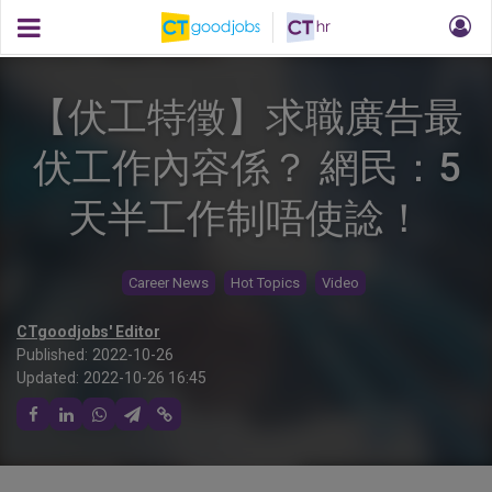
【伏工特徵】求職廣告最
伏工作內容係？ 網民：5
天半工作制唔使諗！
Career News
Hot Topics
Video
CTgoodjobs' Editor
Published:
2022-10-26
Updated:
2022-10-26 16:45