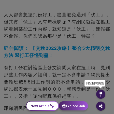
人人都會想搵到份好工，盡量避免遇到「伏工」，
但其實「伏工」又有無樣睇呢？有網民就話在搵工
網看到某些工作內容，就知道是「伏工」，連報都
不會報。你們又認為那些是「伏工」特徵？
延伸閱讀： 【交稅2022攻略】整合5大精明交稅
方法 幫打工仔慳到盡！
有打工仔在討論區上發文詢問大家在搵工時，見到
那些工作內容／福利，就一定不會申請？網民提出
要輪班或5.5日工作制的都不會申請，意外有不少
刊登招聘廣告
網民都表示一旦見到ＯＯＯ，就感受到是一份「伏
工」，又指「呢句嘢真係好趕客」。
Next Article
Explore Job
即睇網民回應：