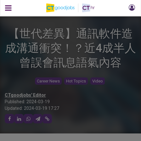
【世代差異】通訊軟件造
成溝通衝突！？近4成半人
曾誤會訊息語氣內容
Career News
Hot Topics
Video
CTgoodjobs' Editor
Published:
2024-03-19
Updated:
2024-03-19 17:27