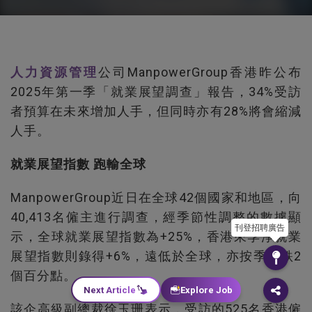
人力資源
管理
公司ManpowerGroup香港昨公布
2025年第一季「就業展望調查」報告，34%受訪
者預算在未來增加人手，但同時亦有28%將會縮減
人手。
就業展望指數 跑輸全球
ManpowerGroup近日在全球42個國家和地區，向
40,413名僱主進行調查，經季節性調整的數據顯
刊登招聘廣告
示，全球就業展望指數為+25%，香港來季淨就業
展望指數則錄得+6%，遠低於全球，亦按季下跌2
個百分點。
Next Article
Explore Job
該企高級副總裁徐玉珊表示，受訪的525名香港僱