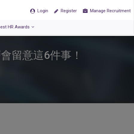
Login
Register
Manage Recruitment
est HR Awards
層會留意這6件事！