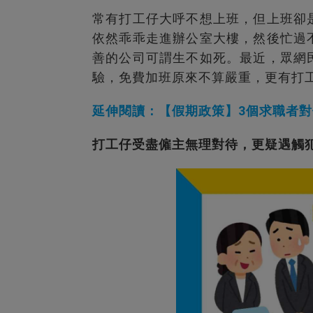
常有打工仔大呼不想上班，但上班卻
依然乖乖走進辦公室大樓，然後忙過
善的公司可謂生不如死。最近，眾網
驗，免費加班原來不算嚴重，更有打
延伸閱讀：【假期政策】3個求職者
打工仔受盡僱主無理對待，更疑遇觸