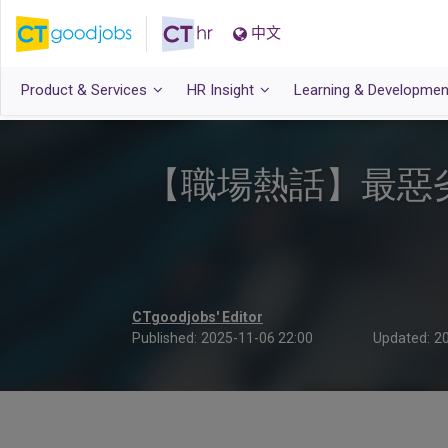
中文
Product & Services
HR Insight
Learning & Developmen
【職場熱話】最惡
CTgoodjobs' Editor
Published:
2025-11-06 22:00
Updated:
20