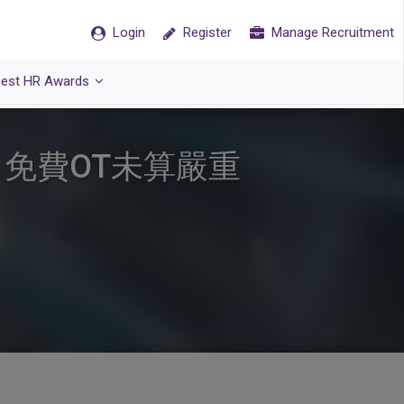
Login
Register
Manage Recruitment
est HR Awards
、免費OT未算嚴重