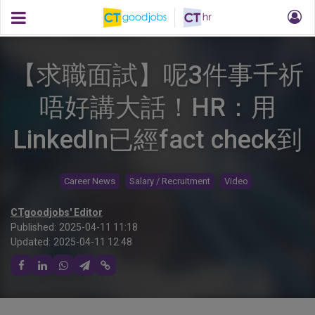
【求職面試】呢3件事千祈
唔好講大話！HR：用
LinkedIn已經fact check到
Career News
Salary / Recruitment
Video
CTgoodjobs' Editor
Published:
2025-04-11 11:18
Updated:
2025-04-11 12:48