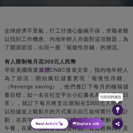
全球經濟不景氣，打工仔擔心飯碗不保，求職者難
以找到工作機會。內地年輕人亦面對這項難題，為
了開源節流，出現一股「報復性存錢」的潮流。
有人限制每月花300元人民幣
早前美國商業
媒體
CNBC發表文章，指內地年輕人
為了節流，開始瘋狂儲蓄實現「報復性存錢」
（Revenge saving），他們會訂下每月的極瑞儲
蓄目標，如一名在社交平台小紅書名為「小宅宅日
刊登招聘廣告
常」，就訂下每月將支出限制在$300元人民幣，
以拍攝並上載影片的方式展示自己如何實行省錢計
劃，在其中一段影片，她以$10元人民幣解決早、
Next Article
Explore Job
午餐，在家中烹調蕃茄雞蛋伴麵、青瓜雞胸肉丁及