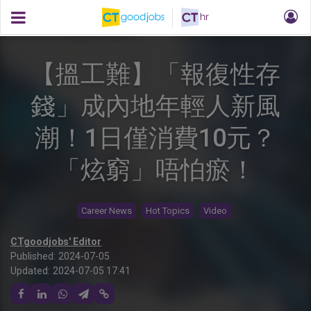
【搵工難】「報復性存
錢」成內地年輕人新風
潮！1日僅消費10元？
「炫窮」唔怕瘀！
Career News
Hot Topics
Video
CTgoodjobs' Editor
Published:
2024-07-05
Updated:
2024-07-05 17:41