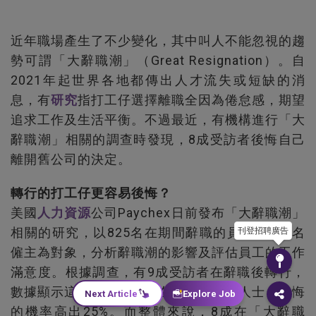
近年職場產生了不少變化，其中叫人不能忽視的趨
勢可謂「大辭職潮」（Great Resignation）。自
2021年起世界各地都傳出人才流失或短缺的消
息，有
研究
指打工仔選擇離職全因為倦怠感，期望
追求工作及生活平衡。不過最近，有機構進行「大
辭職潮」相關的調查時發現，8成受訪者後悔自己
離開舊公司的決定。
轉行的打工仔更容易後悔？
美國
人力資源
公司Paychex日前發布「大辭職潮」
相關的研究，以825名在期間辭職的員工及354名
刊登招聘廣告
僱主為對象，分析辭職潮的影響及評估員工的工作
滿意度。根據調查，有9成受訪者在辭職後轉行，
數據顯示這類人士相比留在原來行業的人士，後悔
Next Article
Explore Job
的機率高出25%。而整體來說，8成在「大辭職