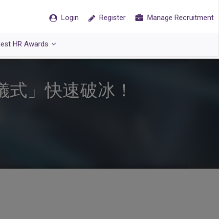
Login
Register
Manage Recruitment
est HR Awards
儀式」快速破冰！