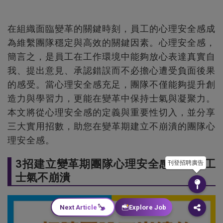
在組織面臨變革的關鍵時刻，員工的心理安全感成
為維繫團隊穩定與高效的關鍵因素。心理安全感，
簡言之，是員工在工作環境中能夠放心表達真實自
我、提出意見、承認錯誤而不必擔心遭受負面後果
的感受。當心理安全感充足，團隊不僅能夠提升創
造力與學習力，更能在變革中保持士氣與凝聚力。
本文將從心理安全感的定義與重要性切入，並分享
三大實用招數，助您在變革期建立不崩潰的團隊心
理安全感。
3招建立變革期團隊心理安全感，讓員工
刊登招聘廣告
士氣不崩潰
Next Article
Explore Job