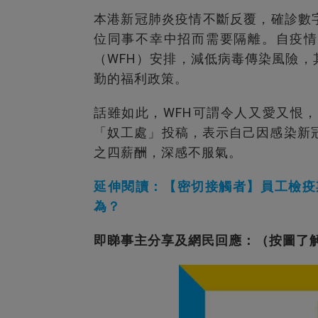
本港新冠肺炎疫情不斷反覆，確診數
位同事不幸中招而需要隔離。自疫情
（WFH）安排，減低病毒傳染風險
勤的福利政策。
話雖如此，WFH可謂令人又愛又恨
「奴工處」投稿，表示自己因感染新
之四薪酬，深感不服氣。
延伸閱讀：【密切接觸者】員工檢疫
為？
即睇事主分享及網民回應：（按圖了