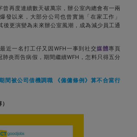
字曾再度連續數天破萬宗，辦公室內總會有一兩
爆發以來，大部分公司也曾實施「在家工作」
，其後更演變為未來辦公室風潮，成為減少員工通
，最近一名打工仔又因WFH一事到社交
媒體
專頁
冠肺炎而告病假，期間繼續WFH，怎料只得五分
期間被公司借機調職 《僱傭條例》算不合當行
解）