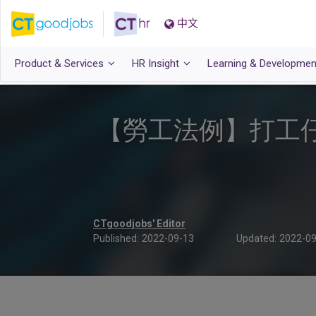
中文
Product & Services
HR Insight
Learning & Developmen
【勞工法例】打工仔
CTgoodjobs' Editor
Published:
2022-09-13
Updated:
2022-09