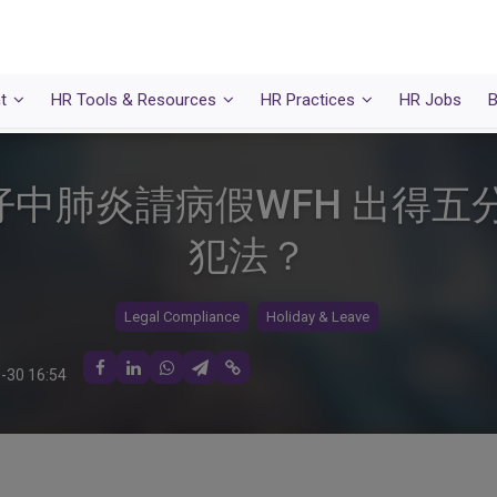
t
HR Tools & Resources
HR Practices
HR Jobs
B
中肺炎請病假WFH 出得五
犯法？
Legal Compliance
Holiday & Leave
-30 16:54