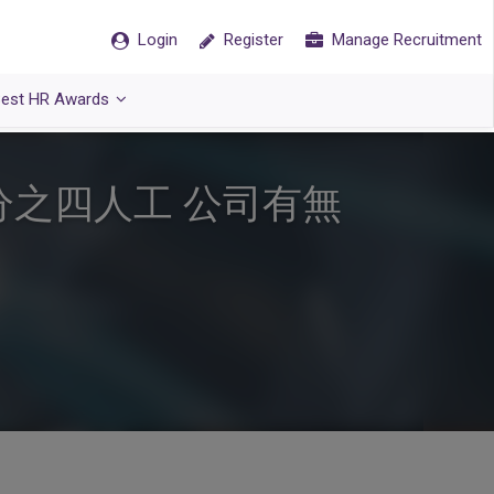
Login
Register
Manage Recruitment
est HR Awards
分之四人工 公司有無