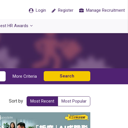
Login
Register
Manage Recruitment
est HR Awards
Search
More Criteria
Sort by
Most Recent
Most Popular