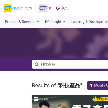
中文
Product & Services
HR Insight
Learning & Developmen
Results of "
科技產品
"
Modify C