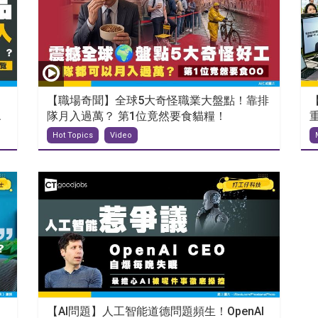
【職場奇聞】全球5大奇怪職業大盤點！靠排
.
隊月入過萬？ 第1位竟然要食貓糧！
Hot Topics
Video
【AI問題】人工智能道德問題頻生！OpenAI