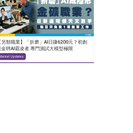
【另類職業】「折磨」AI日賺6200元？初創
重金聘AI霸凌者 專門測試大模型極限
Market Updates