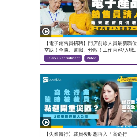
【電子銷售員招聘】門店前線人員最新職位
空缺！全職、兼職、炒散！工作內容/入職..
Salary / Recruitment
Video
【失業轉行】裁員後唔想再入「高危行