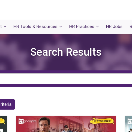
t
HR Tools & Resources
HR Practices
HR Jobs
B
Search Results
riteria