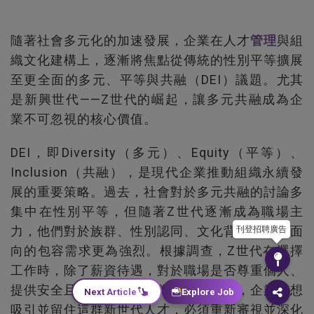
隨著社會多元化的加速發展，企業在人才
管理
與組
織文化建構上，逐漸將焦點從傳統的性別平等擴展
至更全面的多元、平等與共融（DEI）議題。尤其
是新興世代——Z世代的崛起，讓多元共融成為企
業不可忽視的核心價值。
DEI，即Diversity（多元）、Equity（平等）、
Inclusion（共融），是現代企業推動組織永續發
展的重要策略。過去，社會對於多元共融的討論多
集中在性別平等，但隨著Z世代逐漸成為職場主
力，他們對於族群、性別認同、文化背景等多元面
刊登招聘廣告
向的包容需求更為強烈。根據調查，Z世代在選擇
工作時，除了薪資待遇，對於職場是否尊重個人、
提供安全且包容的環境尤為重視。因此，企業若想
Next Article
Explore Job
吸引並留住這群新世代人才，必須重新審視並深化