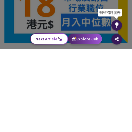
刊登招聘廣告
Next Article
Explore Job
Job Seekers
+20
Employers
Product & Services
HR Insight
18大市場及銷售業職位月入中位數
Learning & Development
1.Sales Director
HR Tools & Resources