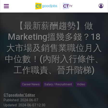
【最新薪酬趨勢】做
Marketing搵幾多錢？18
大市場及銷售業職位月入
中位數！(內附入行條件、
工作職責、晉升階梯)
Career News
Salary / Recruitment
Video
CTgoodjobs' Editor
Published:
2024-06-07
Updated:
2024-06-07 12:30