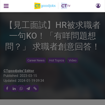
【見工面試】HR被求職者
一句KO！「有咩問題想
問？」 求職者創意回答！
Career News
Hot Topics
Video
CTgoodjobs' Editor
Published:
2023-03-15
Updated:
2024-01-19 09:34