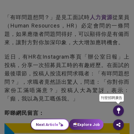
「有咩問題想問？」是見工面試時
人力資源
從業員
（Human Resources，HR）必定會問的一條問
題，如果應徵者問題問得好，可以顯得你是有備而
來，讓對方對你加深印象，大大增加應聘機會。
近日，有HR在Instagram專頁「辦公室日報」上
投稿，分享一次招募員工時的有趣經歷。在面試的
最後環節，投稿人按流程問求職者：「有咩問題想
問？」，求職者竟然語出驚人，問道：「你對你而
家份工滿唔滿意？」投稿人大為驚訝，表示：
「癲，我以為見工嘅係我。」
刊登招聘廣告
即睇網民留言：
Next Article
Explore Job