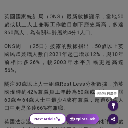
英國國家統計局（ONS）最新數據顯示，當地50
歲或以上人士兼職工作數目創下歷史新高，多達
360萬人，為有關年齡層約4分1人口。
ONS周一（25日）披露的數據指出，50歲以上英
國民眾兼職人數自2021年起已增加12%，與10年
前相比多26%，較2003年水平升幅更是高達
56%。
關注50歲以上人士組織Rest Less分析數據，指英
國現時約42%兼職員工年齡為50歲或以上。年屆
刊登招聘廣告
60歲至64歲人士中最少4成有兼職，超過65歲人
口中更是多達66%有兼職。
Next Article
Explore Job
英國法定退休年齡為66歲，Rest Less分析指66歲