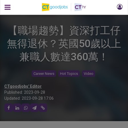
【職場趨勢】資深打工仔
無得退休？英國50歲以上
兼職人數達360萬！
Career News
Hot Topics
Video
CTgoodjobs' Editor
Published:
2023-09-28
Updated:
2023-09-28 17:06