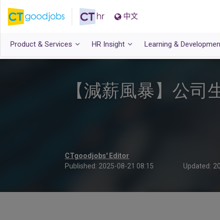
中文
Product & Services
HR Insight
Learning & Developmen
【減薪風暴】公司生
CTgoodjobs' Editor
Published:
2025-08-21 08:15
Updated:
20