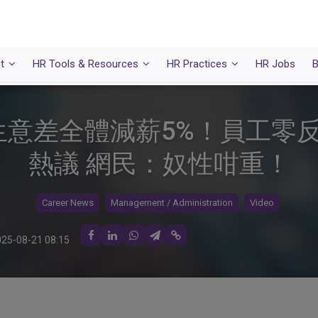
t
HR Tools & Resources
HR Practices
HR Jobs
B
意差全體減薪5%！員工零
熱議 網民：奴性咁重！
Career News
Management / Administration
Video
25-08-21 08:15