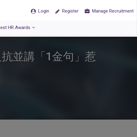
Login
Register
Manage Recruitment
est HR Awards
反抗並講「1金句」惹