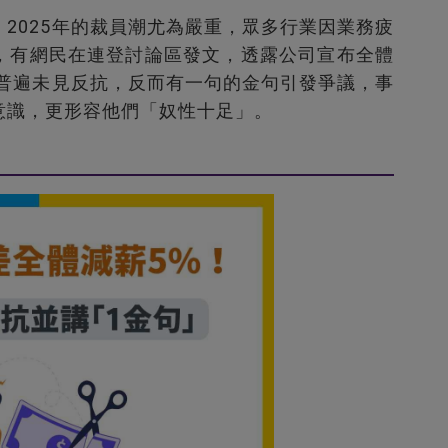
2025年的裁員潮尤為嚴重，眾多行業因業務疲
，有網民在連登討論區發文，透露公司宣布全體
工普遍未見反抗，反而有一句的金句引發爭議，事
意識，更形容他們「奴性十足」。