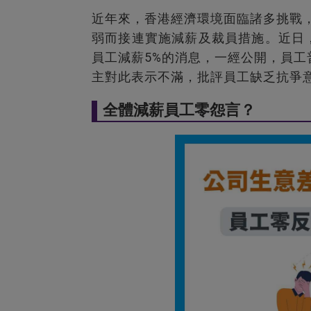
近年來，香港經濟環境面臨諸多挑戰，
弱而接連實施減薪及裁員措施。近日
員工減薪5%的消息，一經公開，員
主對此表示不滿，批評員工缺乏抗爭
全體減薪員工零怨言？