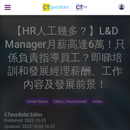
【HR人工幾多？】L&D
Manager月薪高達6萬！只
係負責指導員工？即睇培
訓和發展經理薪酬、工作
內容及發展前景！
Career News
Salary / Recruitment
Video
CTgoodjobs' Editor
Published:
2023-10-03
Updated:
2023-10-03 16:23