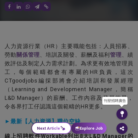
人力資源行業（HR）主要職能包括：人員招募、
勞動
關係管理
、培訓及關發、薪酬及福利
管理
、績
效評估及制定人力需求計劃。為求更有效地管理員
工，每個範疇都會有專屬的HR負責，這次
CTgoodjobs編採部將會介紹培訓和發展經理
（Learning and Development Manager，簡稱
L&D Manager）的薪酬、工作內容及發展前景，
刊登招聘廣告
令各界打工仔認識這個範疇的HR更多。
►最新【人力資源】職位空缺
Next Article
Explore Job
線上招聘軟件Workable列出8大L&D Manager的