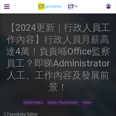
【2024更新｜行政人員工
作內容】行政人員月薪高
達4萬！負責喺Office監察
員工？即睇Administrator
人工、工作內容及發展前
景！
Career News
Salary / Recruitment
Video
CTgoodjobs' Editor