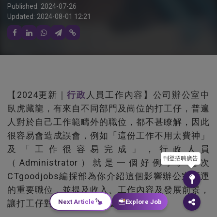
Published:
2024-07-26
Updated:
2024-08-01 12:21
【2024更新｜
行政
人員工作內容】公司辦公室中
臥虎藏龍，有來自不同部門及崗位的打工仔，普遍
人對於自己工作範疇外的職位，都不甚瞭解，因此
很容易會造成誤會，例如「這份工作不用太費神」
及「工作很容易完成」，行政人員
刊登招聘廣告
（Administrator）就是一個好例子。這次
CTgoodjobs編採部為你介紹這個影響辦公室營運
的重要職位，並提及收入、工作內容及發展前景，
Next Article
Explore Job
讓打工仔對行政人員認識更多。