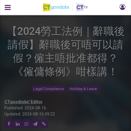
【2024勞工法例｜辭職後
請假】辭職後可唔可以請
假？僱主唔批准都得？
《僱傭條例》咁樣講！
Legal Compliance
Holiday & Leave
CTgoodjobs' Editor
Published:
2024-08-16
Updated:
2024-08-16 09:22