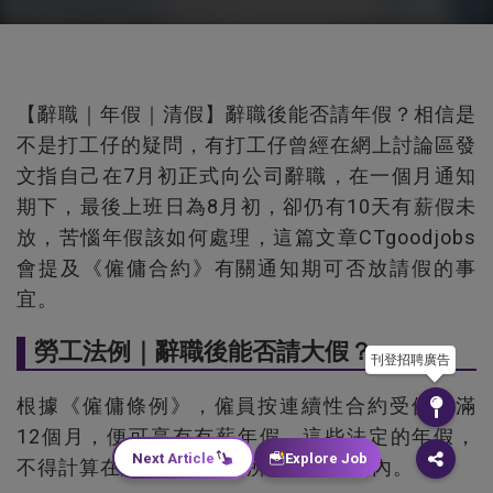
【辭職｜年假｜清假】辭職後能否請年假？相信是
不是打工仔的疑問，有打工仔曾經在網上討論區發
文指自己在7月初正式向公司辭職，在一個月通知
期下，最後上班日為8月初，卻仍有10天有薪假未
放，苦惱年假該如何處理，這篇文章CTgoodjobs
會提及《僱傭合約》有關通知期可否放請假的事
宜。
勞工法例｜辭職後能否請大假？
刊登招聘廣告
根據《僱傭條例》，僱員按連續性合約受僱每滿
12個月，便可享有有薪年假，這些法定的年假，
Next Article
Explore Job
不得計算在終止僱傭合約所需的通知期內。