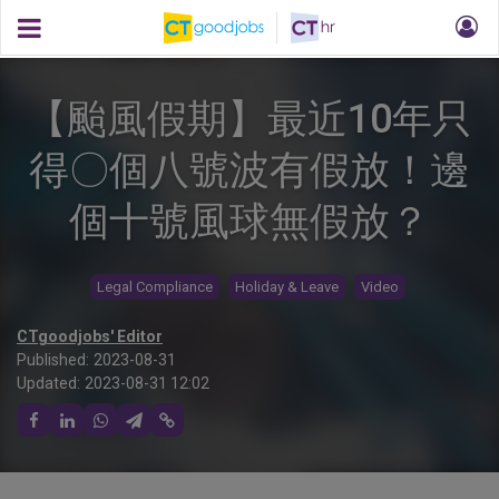
【颱風假期】最近10年只
得〇個八號波有假放！邊
個十號風球無假放？
Legal Compliance
Holiday & Leave
Video
CTgoodjobs' Editor
Published:
2023-08-31
Updated:
2023-08-31 12:02